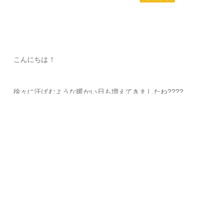
こんにちは！
徐々に汗ばむような暖かい日も増えてきましたね????
4月も中旬に入り自宅の近くにある梅林も実が成り始めまし
た！