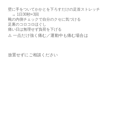
壁に手をついてかかとを下ろすだけの足首ストレッチ
→ 1日30秒×3回
靴の内側チェックで自分のクセに気づける
足裏のコロコロほぐし
痛い日は無理せず負荷を下げる
⚠️ 一点だけ強く痛む／運動中も痛む場合は
放置せずにご相談ください
丸亀の鴨ネギうどん😆
2026/01/11
お知らせ