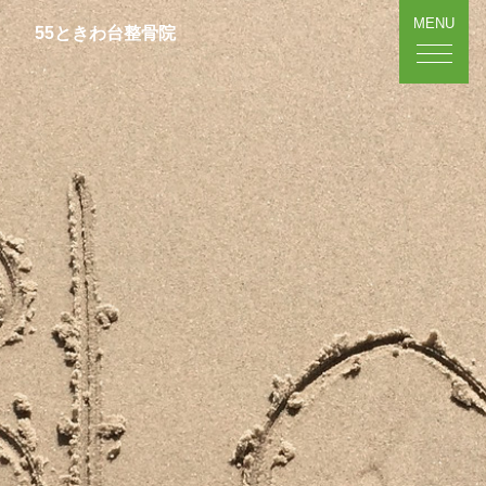
MENU
55ときわ台整骨院